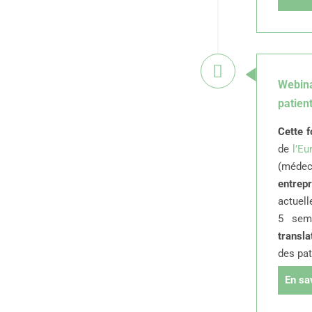
Webina
patien
Cette f
de
l’E
(médeci
entrep
actuel
5 sema
transla
des pat
En sa