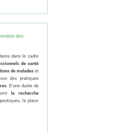
vention des
Rares dans le cadre
essionnels de santé
tions de malades
et
sion des pratiques
ares
. D’une durée de
uvrir
la recherche
peutiques, la place