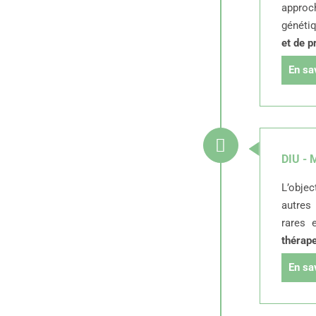
approc
génétiq
et de p
En sa
DIU - 
L’objec
autres
rares 
thérape
En sa