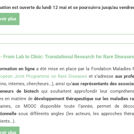
ation est ouverte du lundi 12 mai et se poursuivra jusqu'au vendred
voir plus
 From Lab to Clinic: Translational Research for Rare Diseases
ormation en ligne
a été mise en place par la Fondation Maladies 
uropean Joint Programme on Rare Diseases
et s’adresse
aux prof
ns, internes, chercheurs…), ainsi qu’
aux représentants des associa
reneurs de biotech
qui souhaitent approfondir leur compréhen
les en matière de
développement thérapeutique sur les maladies r
ines, ce MOOC disponible toute l’année, permet de déco
tionnelle
sous différents angles (les acteurs, les approches théra
ients…).
voir plus