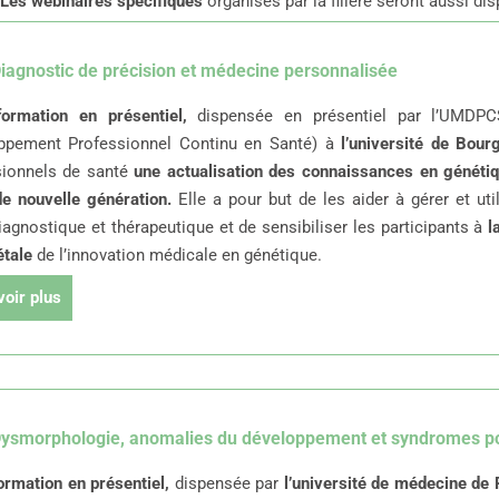
Les webinaires spécifiques
organisés par la filière seront aussi dis
Diagnostic de précision et médecine personnalisée
formation en présentiel,
dispensée en présentiel par l’
UMDPCS
ppement Professionnel Continu en Santé)
à
l’université de Bour
sionnels de santé
une actualisation des connaissances en généti
de nouvelle génération.
Elle a pour but de les aider à gérer et uti
iagnostique et thérapeutique et de sensibiliser les participants à
l
étale
de l’innovation médicale en génétique.
voir plus
Dysmorphologie, anomalies du développement et syndromes p
ormation en présentiel,
dispensée par
l’université de médecine de