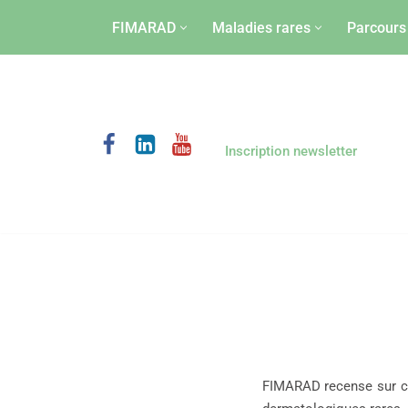
principal
FIMARAD
Maladies rares
Parcours
Aller
au
contenu
Inscription newsletter
FIMARAD recense sur c