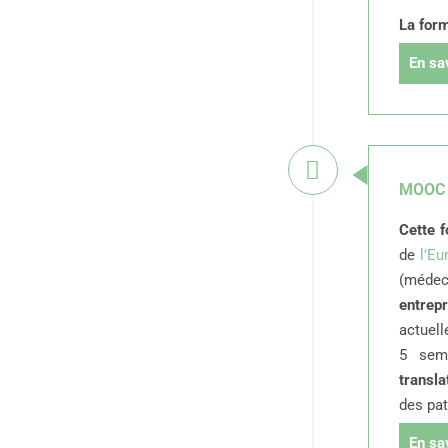
La form
En sa
MOOC -
Cette f
de
l’E
(médeci
entrep
actuel
5 sema
transla
des pat
En sa