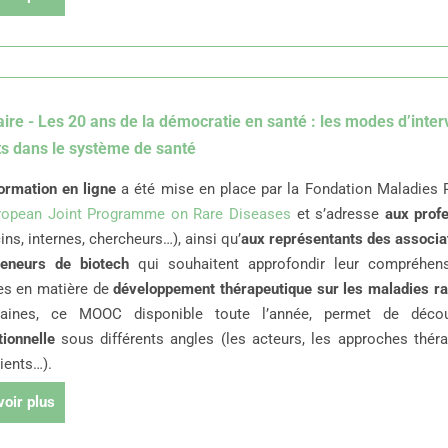
ire - Les 20 ans de la démocratie en santé : les modes d’inter
ts dans le système de santé
ormation en ligne
a été mise en place par la Fondation Maladies 
uropean Joint Programme on Rare Diseases
et s’adresse
aux prof
ns, internes, chercheurs…), ainsi qu’
aux représentants des associa
reneurs de biotech
qui souhaitent approfondir leur compréhen
les en matière de
développement thérapeutique sur les maladies r
ines, ce MOOC disponible toute l’année, permet de déco
tionnelle
sous différents angles (les acteurs, les approches théra
ients…).
voir plus