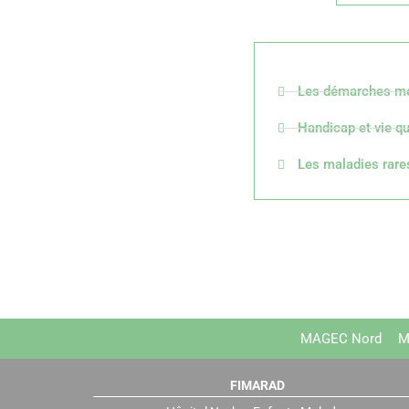
Les démarches mé
Handicap et vie q
Les maladies rar
MAGEC Nord
M
FIMARAD