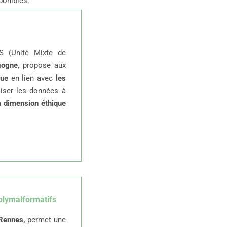
ponibles.
 (Unité Mixte de
gogne
, propose aux
que
en lien avec
les
liser les données à
a dimension éthique
olymalformatifs
 Rennes,
permet une