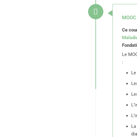
MOOC -
Ce cour
Maladi
Fondat
Le MOO
:
Le
Le
Le
L’
L’
La
di