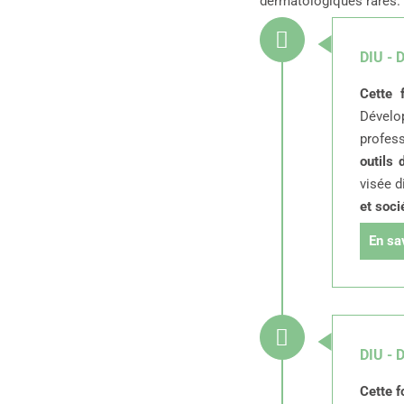
dermatologiques rares.
DIU - 
Cette 
Dévelo
profes
outils 
visée d
et soci
En sa
DIU - 
Cette f